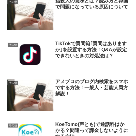
指殺人の意味とは？読み方と韓国
その他
で問題になっている原因について
TikTokで質問箱｢質問はあります
その他
か｣を設置する方法！Q&Aが設定
できないときの対処法は？
アメブロのブログ内検索をスマホ
その他
でする方法！一般人・芸能人両方
解説！
KoeTomo(声とも)で通話料はか
その他
かる？間違って課金しないように