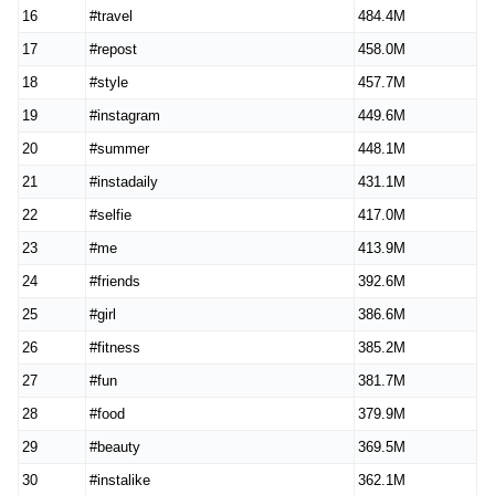
16
#travel
484.4M
17
#repost
458.0M
18
#style
457.7M
19
#instagram
449.6M
20
#summer
448.1M
21
#instadaily
431.1M
22
#selfie
417.0M
23
#me
413.9M
24
#friends
392.6M
25
#girl
386.6M
26
#fitness
385.2M
27
#fun
381.7M
28
#food
379.9M
29
#beauty
369.5M
30
#instalike
362.1M