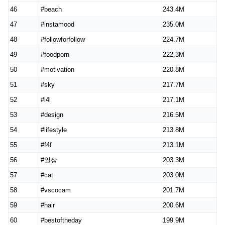
46
#beach
243.4M
47
#instamood
235.0M
48
#followforfollow
224.7M
49
#foodporn
222.3M
50
#motivation
220.8M
51
#sky
217.7M
52
#l4l
217.1M
53
#design
216.5M
54
#lifestyle
213.8M
55
#f4f
213.1M
56
#일상
203.3M
57
#cat
203.0M
58
#vscocam
201.7M
59
#hair
200.6M
60
#bestoftheday
199.9M