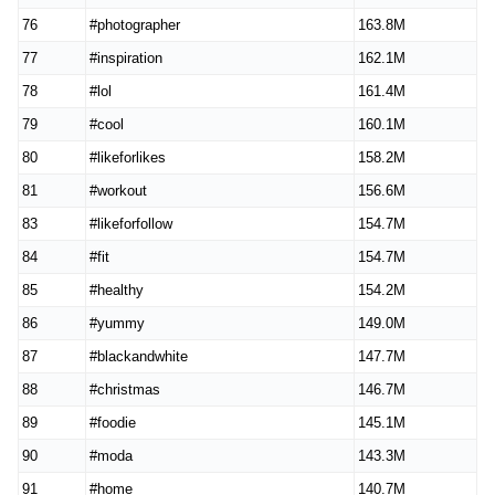
76
#photographer
163.8M
77
#inspiration
162.1M
78
#lol
161.4M
79
#cool
160.1M
80
#likeforlikes
158.2M
81
#workout
156.6M
83
#likeforfollow
154.7M
84
#fit
154.7M
85
#healthy
154.2M
86
#yummy
149.0M
87
#blackandwhite
147.7M
88
#christmas
146.7M
89
#foodie
145.1M
90
#moda
143.3M
91
#home
140.7M