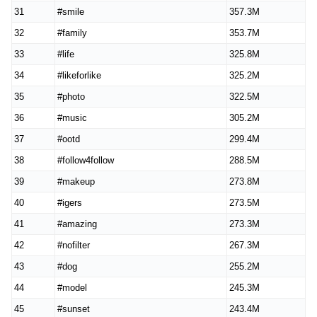
31
#smile
357.3M
32
#family
353.7M
33
#life
325.8M
34
#likeforlike
325.2M
35
#photo
322.5M
36
#music
305.2M
37
#ootd
299.4M
38
#follow4follow
288.5M
39
#makeup
273.8M
40
#igers
273.5M
41
#amazing
273.3M
42
#nofilter
267.3M
43
#dog
255.2M
44
#model
245.3M
45
#sunset
243.4M