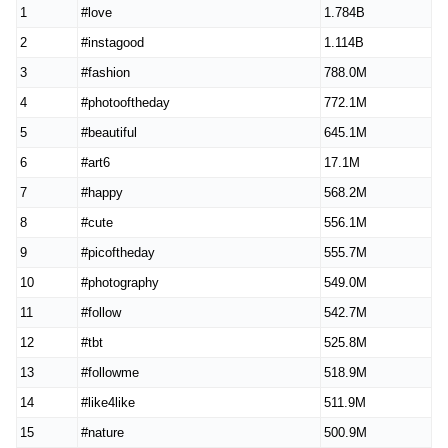
1
#love
1.784B
2
#instagood
1.114B
3
#fashion
788.0M
4
#photooftheday
772.1M
5
#beautiful
645.1M
6
#art6
17.1M
7
#happy
568.2M
8
#cute
556.1M
9
#picoftheday
555.7M
10
#photography
549.0M
11
#follow
542.7M
12
#tbt
525.8M
13
#followme
518.9M
14
#like4like
511.9M
15
#nature
500.9M