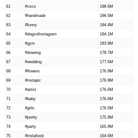
61
#vsco
198.6M
62
#handmade
196.5M
63
#funny
184.4M
64
#dogsofinstagram
184.1M
65
#gym
183.8M
66
#drawing
178.7M
67
#wedding
177.5M
68
#flowers
176.9M
69
#instapic
176.9M
70
#artist
176.6M
71
#baby
176.6M
72
#girls
176.5M
73
#pretty
175.9M
74
#party
165.9M
75
#instafood
164.6M